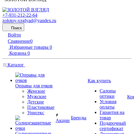
+7-931-212-22-64
zolotoy-vzglyad@yandex.ru
Поиск
Войти
Сравнение
0
Избранные товары
0
Корзина
0
Каталог
Как купить
Оправы для очков
Салоны
Женские
оптики
Мужские
Ко
Условия
Детские
оплаты
Пластиковые
Гарантия на
Унисекс
Бренды
товар
Акции
Подарочный
сертификат
Солнцезащитные
Дисконтная