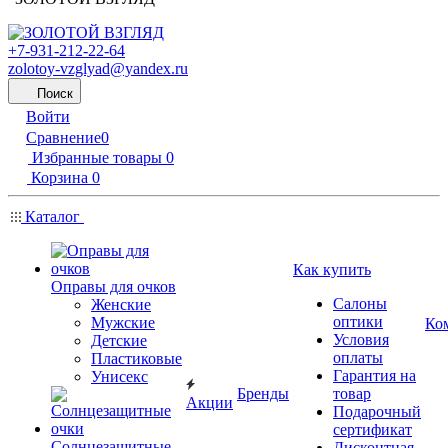
+7-931-212-22-64
zolotoy-vzglyad@yandex.ru
Поиск
Войти
Сравнение
0
Избранные товары
0
Корзина
0
Каталог
Как купить
Оправы для очков
Салоны
Женские
оптики
Мужские
Ко
Условия
Детские
оплаты
Пластиковые
Гарантия на
Унисекс
Бренды
товар
Акции
Подарочный
сертификат
Солнцезащитные
Дисконтная