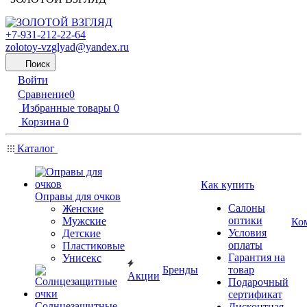
+7-931-212-22-64
zolotoy-vzglyad@yandex.ru
Поиск
Войти
Сравнение
0
Избранные товары
0
Корзина
0
Каталог
Как купить
Оправы для очков
Салоны
Женские
оптики
Мужские
Ко
Условия
Детские
оплаты
Пластиковые
Гарантия на
Унисекс
Бренды
товар
Акции
Подарочный
сертификат
Солнцезащитные
Дисконтная