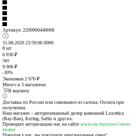
Артикул:
2200000440068
31.08.2026 23:59:00
0
0
0
0
8
шт
6 930
₽
/шт
9 900
₽
-
30
%
Экономия
2 970
₽
Много
в 3 магазинах
В корзину
Доставка по России или самовывоз из салона. Оплата при
получении.
Наш магазин – авторизованный дилер компаний Luxottica
(Ray-Ban), Kering, Safilo и других.
Проверьте авторизацию нас на сайте
www.ray-ban/row/c/store-
locator
Покупая у нас, вы покупаете оригинальные очки!