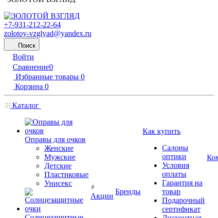
+7-931-212-22-64
zolotoy-vzglyad@yandex.ru
Поиск
Войти
Сравнение
0
Избранные товары
0
Корзина
0
Каталог
Как купить
Оправы для очков
Салоны
Женские
оптики
Мужские
Ко
Условия
Детские
оплаты
Пластиковые
Гарантия на
Унисекс
Бренды
товар
Акции
Подарочный
сертификат
Солнцезащитные
Дисконтная