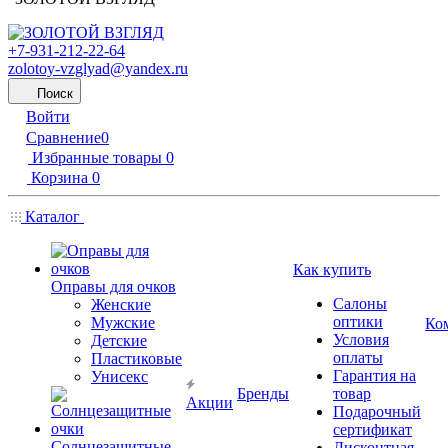
+7-931-212-22-64
zolotoy-vzglyad@yandex.ru
Поиск
Войти
Сравнение
0
Избранные товары
0
Корзина
0
Каталог
Как купить
Оправы для очков
Салоны
Женские
оптики
Мужские
Ко
Условия
Детские
оплаты
Пластиковые
Гарантия на
Унисекс
Бренды
товар
Акции
Подарочный
сертификат
Солнцезащитные
Дисконтная