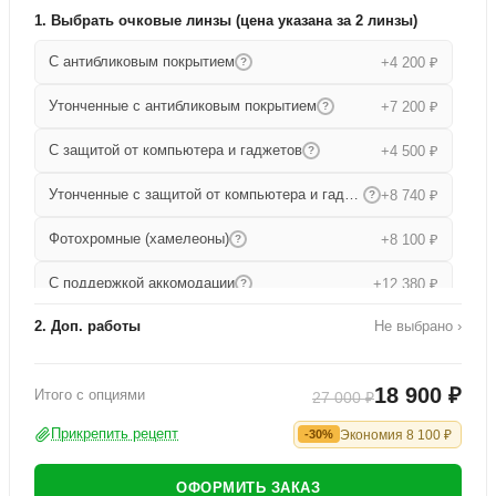
1. Выбрать очковые линзы (цена указана за 2 линзы)
С антибликовым покрытием
+4 200 ₽
?
Утонченные с антибликовым покрытием
+7 200 ₽
?
С защитой от компьютера и гаджетов
+4 500 ₽
?
Утонченные с защитой от компьютера и гаджетов
+8 740 ₽
?
Фотохромные (хамелеоны)
+8 100 ₽
?
С поддержкой аккомодации
+12 380 ₽
?
2. Доп. работы
Не выбрано ›
Прогрессивные
+15 680 ₽
?
Работа по изготовлению
+1 000 ₽
Утонченные прогрессивные
+19 000 ₽
?
18 900 ₽
Итого с опциями
27 000 ₽
Офисные
+9 080 ₽
?
Прикрепить рецепт
Экономия
8 100
₽
-30%
ОФОРМИТЬ ЗАКАЗ