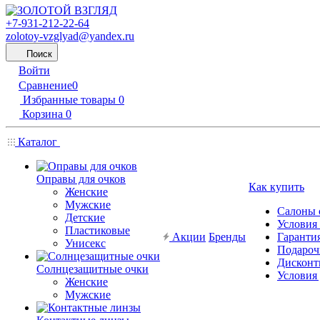
+7-931-212-22-64
zolotoy-vzglyad@yandex.ru
Поиск
Войти
Сравнение
0
Избранные товары
0
Корзина
0
Каталог
Оправы для очков
Как купить
Женские
Мужские
Салоны 
Детские
Условия
Пластиковые
Акции
Бренды
Гарантия
Унисекс
Подароч
Дисконт
Солнцезащитные очки
Условия
Женские
Мужские