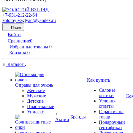
+7-931-212-22-64
zolotoy-vzglyad@yandex.ru
Поиск
Войти
Сравнение
0
Избранные товары
0
Корзина
0
Каталог
Как купить
Оправы для очков
Салоны
Женские
оптики
Мужские
Ко
Условия
Детские
оплаты
Пластиковые
Гарантия на
Унисекс
Бренды
товар
Акции
Подарочный
сертификат
Солнцезащитные
Дисконтная