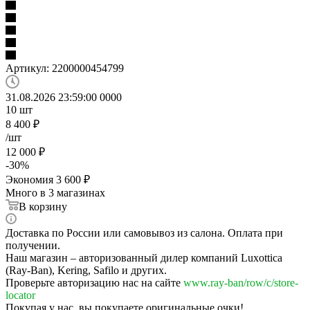
Артикул:
2200000454799
31.08.2026 23:59:00
0
0
0
0
10
шт
8 400
₽
/шт
12 000
₽
-
30
%
Экономия
3 600
₽
Много
в 3 магазинах
В корзину
Доставка по России или самовывоз из салона. Оплата при
получении.
Наш магазин – авторизованный дилер компаний Luxottica
(Ray-Ban), Kering, Safilo и других.
Проверьте авторизацию нас на сайте
www.ray-ban/row/c/store-
locator
Покупая у нас, вы покупаете оригинальные очки!