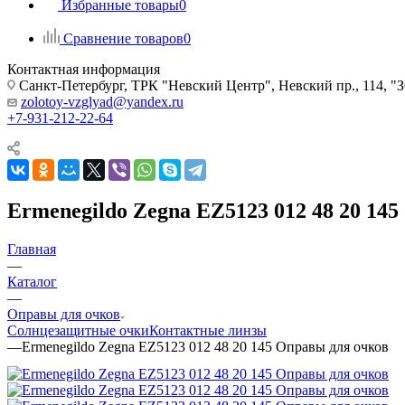
Избранные товары
0
Сравнение товаров
0
Контактная информация
Санкт-Петербург, ТРК "Невский Центр", Невский пр., 114
zolotoy-vzglyad@yandex.ru
+7-931-212-22-64
Ermenegildo Zegna EZ5123 012 48 20 14
Главная
—
Каталог
—
Оправы для очков
Солнцезащитные очки
Контактные линзы
—
Ermenegildo Zegna EZ5123 012 48 20 145 Оправы для очков