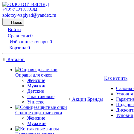
+7-931-212-22-64
zolotoy-vzglyad@yandex.ru
Поиск
Войти
Сравнение
0
Избранные товары
0
Корзина
0
Каталог
Оправы для очков
Как купить
Женские
Мужские
Салоны 
Детские
Условия
Пластиковые
Акции
Бренды
Гарантия
Унисекс
Подароч
Дисконт
Солнцезащитные очки
Условия
Женские
Мужские