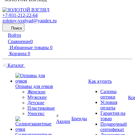
+7-931-212-22-64
zolotoy-vzglyad@yandex.ru
Поиск
Войти
Сравнение
0
Избранные товары
0
Корзина
0
Каталог
Как купить
Оправы для очков
Салоны
Женские
оптики
Мужские
Ко
Условия
Детские
оплаты
Пластиковые
Гарантия на
Унисекс
Бренды
товар
Акции
Подарочный
сертификат
Солнцезащитные
Дисконтная