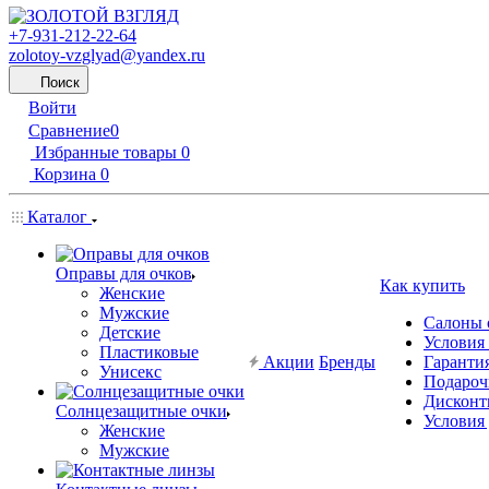
+7-931-212-22-64
zolotoy-vzglyad@yandex.ru
Поиск
Войти
Сравнение
0
Избранные товары
0
Корзина
0
Каталог
Оправы для очков
Как купить
Женские
Мужские
Салоны 
Детские
Условия
Пластиковые
Акции
Бренды
Гарантия
Унисекс
Подароч
Дисконт
Солнцезащитные очки
Условия
Женские
Мужские