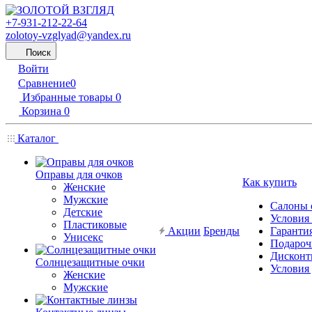
+7-931-212-22-64
zolotoy-vzglyad@yandex.ru
Поиск
Войти
Сравнение
0
Избранные товары
0
Корзина
0
Каталог
Оправы для очков
Как купить
Женские
Мужские
Салоны 
Детские
Условия
Пластиковые
Акции
Бренды
Гарантия
Унисекс
Подароч
Дисконт
Солнцезащитные очки
Условия
Женские
Мужские