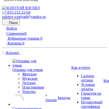
+7-931-212-22-64
zolotoy-vzglyad@yandex.ru
Поиск
Войти
Сравнение
0
Избранные товары
0
Корзина
0
Каталог
Как купить
Оправы для очков
Женские
Салоны
Мужские
оптики
Ко
Детские
Условия
Пластиковые
оплаты
Унисекс
Гарантия на
Бренды
товар
Акции
Подарочный
сертификат
Солнцезащитные