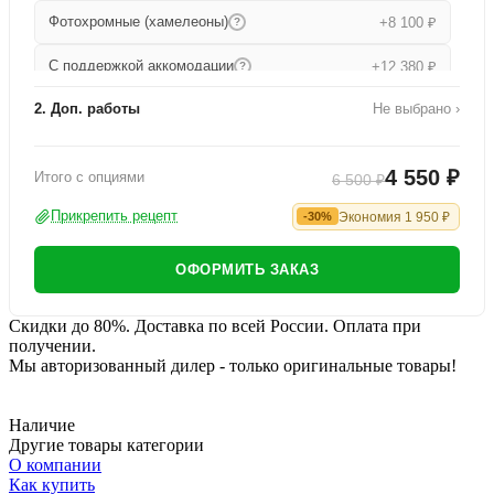
Фотохромные (хамелеоны)
+8 100 ₽
?
С поддержкой аккомодации
+12 380 ₽
?
2. Доп. работы
Не выбрано ›
Прогрессивные
+15 680 ₽
?
Работа по изготовлению
+1 000 ₽
Утонченные прогрессивные
+19 000 ₽
?
4 550 ₽
Итого с опциями
6 500 ₽
Офисные
+9 080 ₽
?
Прикрепить рецепт
Экономия
1 950
₽
-30%
ОФОРМИТЬ ЗАКАЗ
Скидки до 80%. Доставка по всей России. Оплата при
получении.
Мы авторизованный дилер - только оригинальные товары!
Наличие
Другие товары категории
О компании
Как купить