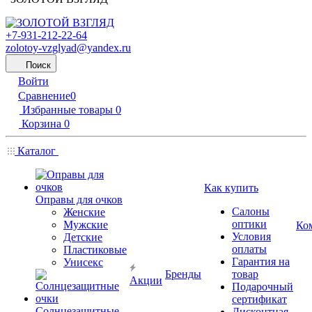
+7-931-212-22-64
zolotoy-vzglyad@yandex.ru
Поиск
Войти
Сравнение
0
Избранные товары
0
Корзина
0
Каталог
Как купить
Оправы для очков
Салоны
Женские
оптики
Мужские
Ко
Условия
Детские
оплаты
Пластиковые
Гарантия на
Унисекс
Бренды
товар
Акции
Подарочный
сертификат
Солнцезащитные
Дисконтная