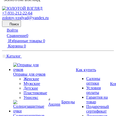
+7-931-212-22-64
zolotoy-vzglyad@yandex.ru
Поиск
Войти
Сравнение
0
Избранные товары
0
Корзина
0
Каталог
Как купить
Оправы для очков
Салоны
Женские
оптики
Мужские
Ко
Условия
Детские
оплаты
Пластиковые
Гарантия на
Унисекс
Бренды
товар
Акции
Подарочный
сертификат
Солнцезащитные
Дисконтная