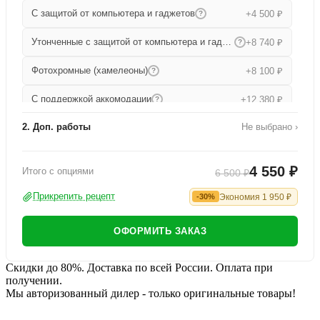
С защитой от компьютера и гаджетов
+4 500 ₽
?
Утонченные с защитой от компьютера и гаджетов
+8 740 ₽
?
Фотохромные (хамелеоны)
+8 100 ₽
?
С поддержкой аккомодации
+12 380 ₽
?
2. Доп. работы
Не выбрано ›
Прогрессивные
+15 680 ₽
?
Работа по изготовлению
+1 000 ₽
Утонченные прогрессивные
+19 000 ₽
?
4 550 ₽
Итого с опциями
6 500 ₽
Офисные
+9 080 ₽
?
Прикрепить рецепт
Экономия
1 950
₽
-30%
ОФОРМИТЬ ЗАКАЗ
Скидки до 80%. Доставка по всей России. Оплата при
получении.
Мы авторизованный дилер - только оригинальные товары!