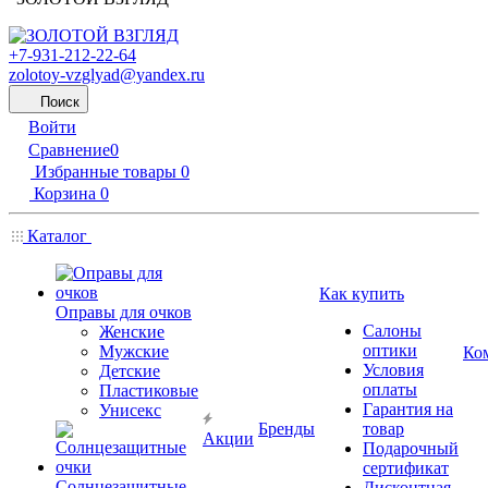
+7-931-212-22-64
zolotoy-vzglyad@yandex.ru
Поиск
Войти
Сравнение
0
Избранные товары
0
Корзина
0
Каталог
Как купить
Оправы для очков
Салоны
Женские
оптики
Мужские
Ко
Условия
Детские
оплаты
Пластиковые
Гарантия на
Унисекс
Бренды
товар
Акции
Подарочный
сертификат
Солнцезащитные
Дисконтная