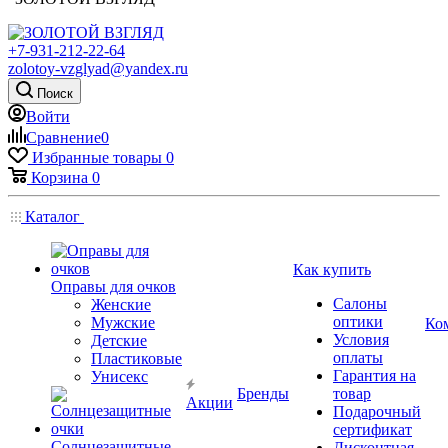
+7-931-212-22-64
zolotoy-vzglyad@yandex.ru
Поиск
Войти
Сравнение
0
Избранные товары
0
Корзина
0
Каталог
Как купить
Оправы для очков
Салоны
Женские
оптики
Мужские
Ко
Условия
Детские
оплаты
Пластиковые
Гарантия на
Унисекс
Бренды
товар
Акции
Подарочный
сертификат
Солнцезащитные
Дисконтная