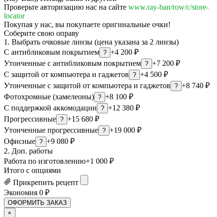
Проверьте авторизацию нас на сайте
www.ray-ban/row/c/store-
locator
Покупая у нас, вы покупаете оригинальные очки!
Соберите свою оправу
1. Выбрать очковые линзы (цена указана за 2 линзы)
С антибликовым покрытием
+4 200 ₽
?
Утонченные с антибликовым покрытием
+7 200 ₽
?
С защитой от компьютера и гаджетов
+4 500 ₽
?
Утонченные с защитой от компьютера и гаджетов
+8 740 ₽
?
Фотохромные (хамелеоны)
+8 100 ₽
?
С поддержкой аккомодации
+12 380 ₽
?
Прогрессивные
+15 680 ₽
?
Утонченные прогрессивные
+19 000 ₽
?
Офисные
+9 080 ₽
?
2. Доп. работы
Работа по изготовлению
+1 000 ₽
Итого с опциями
Прикрепить рецепт
Экономия
0
₽
ОФОРМИТЬ ЗАКАЗ
×