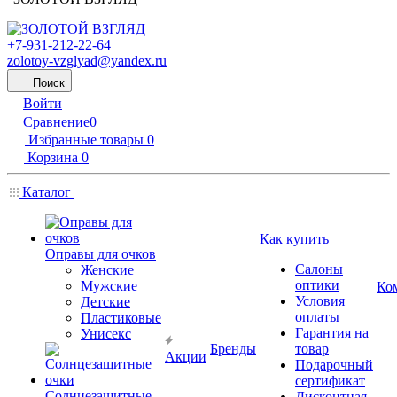
+7-931-212-22-64
zolotoy-vzglyad@yandex.ru
Поиск
Войти
Сравнение
0
Избранные товары
0
Корзина
0
Каталог
Как купить
Оправы для очков
Салоны
Женские
оптики
Мужские
Ко
Условия
Детские
оплаты
Пластиковые
Гарантия на
Унисекс
Бренды
товар
Акции
Подарочный
сертификат
Солнцезащитные
Дисконтная