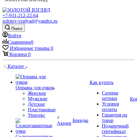
+7-931-212-22-64
zolotoy-vzglyad@yandex.ru
Поиск
Войти
Сравнение
0
Избранные товары
0
Корзина
0
Каталог
Как купить
Оправы для очков
Салоны
Женские
оптики
Мужские
Ко
Условия
Детские
оплаты
Пластиковые
Гарантия на
Унисекс
Бренды
товар
Акции
Подарочный
сертификат
Солнцезащитные
Дисконтная