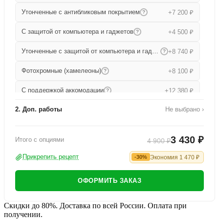
Утонченные с антибликовым покрытием
+7 200 ₽
?
С защитой от компьютера и гаджетов
+4 500 ₽
?
Утонченные с защитой от компьютера и гаджетов
+8 740 ₽
?
Фотохромные (хамелеоны)
+8 100 ₽
?
С поддержкой аккомодации
+12 380 ₽
?
2. Доп. работы
Не выбрано ›
Прогрессивные
+15 680 ₽
?
Работа по изготовлению
+1 000 ₽
Утонченные прогрессивные
+19 000 ₽
?
3 430 ₽
Итого с опциями
4 900 ₽
Офисные
+9 080 ₽
?
Прикрепить рецепт
Экономия
1 470
₽
-30%
ОФОРМИТЬ ЗАКАЗ
Скидки до 80%. Доставка по всей России. Оплата при
получении.