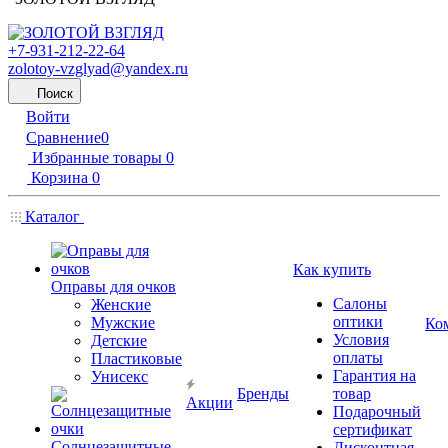
+7-931-212-22-64
zolotoy-vzglyad@yandex.ru
Поиск
Войти
Сравнение
0
Избранные товары
0
Корзина
0
Каталог
Как купить
Оправы для очков
Салоны
Женские
оптики
Мужские
Ко
Условия
Детские
оплаты
Пластиковые
Гарантия на
Унисекс
Бренды
товар
Акции
Подарочный
сертификат
Солнцезащитные
Дисконтная