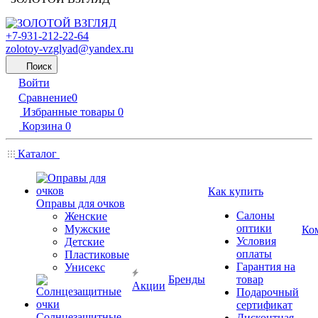
+7-931-212-22-64
zolotoy-vzglyad@yandex.ru
Поиск
Войти
Сравнение
0
Избранные товары
0
Корзина
0
Каталог
Как купить
Оправы для очков
Салоны
Женские
оптики
Мужские
Ко
Условия
Детские
оплаты
Пластиковые
Гарантия на
Унисекс
Бренды
товар
Акции
Подарочный
сертификат
Солнцезащитные
Дисконтная