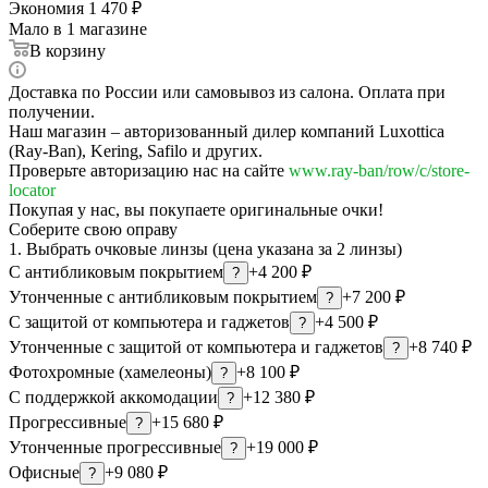
Экономия
1 470
₽
Мало
в 1 магазине
В корзину
Доставка по России или самовывоз из салона. Оплата при
получении.
Наш магазин – авторизованный дилер компаний Luxottica
(Ray-Ban), Kering, Safilo и других.
Проверьте авторизацию нас на сайте
www.ray-ban/row/c/store-
locator
Покупая у нас, вы покупаете оригинальные очки!
Соберите свою оправу
1. Выбрать очковые линзы (цена указана за 2 линзы)
С антибликовым покрытием
+4 200 ₽
?
Утонченные с антибликовым покрытием
+7 200 ₽
?
С защитой от компьютера и гаджетов
+4 500 ₽
?
Утонченные с защитой от компьютера и гаджетов
+8 740 ₽
?
Фотохромные (хамелеоны)
+8 100 ₽
?
С поддержкой аккомодации
+12 380 ₽
?
Прогрессивные
+15 680 ₽
?
Утонченные прогрессивные
+19 000 ₽
?
Офисные
+9 080 ₽
?