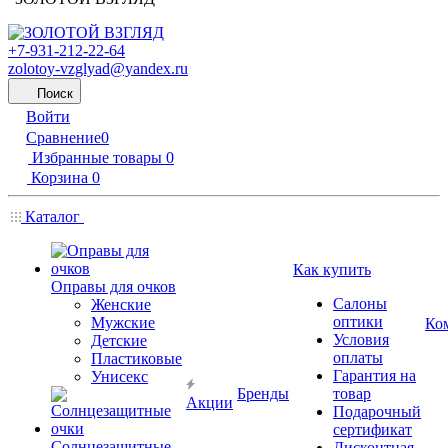
+7-931-212-22-64
zolotoy-vzglyad@yandex.ru
Поиск
Войти
Сравнение
0
Избранные товары
0
Корзина
0
Каталог
Как купить
Оправы для очков
Салоны
Женские
оптики
Мужские
Ко
Условия
Детские
оплаты
Пластиковые
Гарантия на
Унисекс
Бренды
товар
Акции
Подарочный
сертификат
Солнцезащитные
Дисконтная