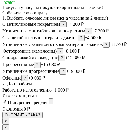
locator
Покупая у нас, вы покупаете оригинальные очки!
Соберите свою оправу
1. Выбрать очковые линзы (цена указана за 2 линзы)
С антибликовым покрытием
+4 200 ₽
?
Утонченные с антибликовым покрытием
+7 200 ₽
?
С защитой от компьютера и гаджетов
+4 500 ₽
?
Утонченные с защитой от компьютера и гаджетов
+8 740 ₽
?
Фотохромные (хамелеоны)
+8 100 ₽
?
С поддержкой аккомодации
+12 380 ₽
?
Прогрессивные
+15 680 ₽
?
Утонченные прогрессивные
+19 000 ₽
?
Офисные
+9 080 ₽
?
2. Доп. работы
Работа по изготовлению
+1 000 ₽
Итого с опциями
Прикрепить рецепт
Экономия
0
₽
ОФОРМИТЬ ЗАКАЗ
×
×