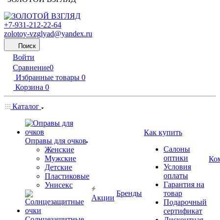
+7-931-212-22-64
zolotoy-vzglyad@yandex.ru
Поиск
Войти
Сравнение
0
Избранные товары
0
Корзина
0
Каталог
Как купить
Оправы для очков
Салоны
Женские
оптики
Мужские
Ко
Условия
Детские
оплаты
Пластиковые
Гарантия на
Унисекс
Бренды
товар
Акции
Подарочный
сертификат
Солнцезащитные
Дисконтная