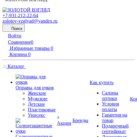
+7-931-212-22-64
zolotoy-vzglyad@yandex.ru
Поиск
Войти
Сравнение
0
Избранные товары
0
Корзина
0
Каталог
Как купить
Оправы для очков
Салоны
Женские
оптики
Мужские
Ко
Условия
Детские
оплаты
Пластиковые
Гарантия на
Унисекс
Бренды
товар
Акции
Подарочный
сертификат
Солнцезащитные
Дисконтная