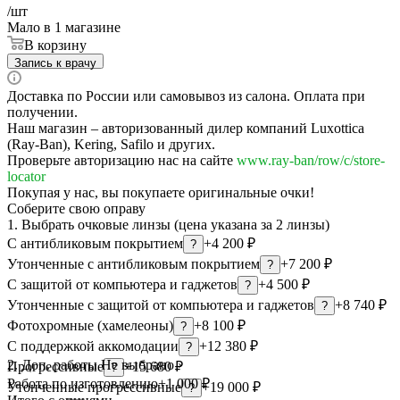
/шт
Мало
в 1 магазине
В корзину
Запись к врачу
Доставка по России или самовывоз из салона. Оплата при
получении.
Наш магазин – авторизованный дилер компаний Luxottica
(Ray-Ban), Kering, Safilo и других.
Проверьте авторизацию нас на сайте
www.ray-ban/row/c/store-
locator
Покупая у нас, вы покупаете оригинальные очки!
Соберите свою оправу
1. Выбрать очковые линзы (цена указана за 2 линзы)
С антибликовым покрытием
+4 200 ₽
?
Утонченные с антибликовым покрытием
+7 200 ₽
?
С защитой от компьютера и гаджетов
+4 500 ₽
?
Утонченные с защитой от компьютера и гаджетов
+8 740 ₽
?
Фотохромные (хамелеоны)
+8 100 ₽
?
С поддержкой аккомодации
+12 380 ₽
?
2. Доп. работы
Не выбрано ›
Прогрессивные
+15 680 ₽
?
Работа по изготовлению
+1 000 ₽
Утонченные прогрессивные
+19 000 ₽
?