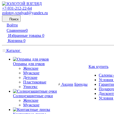
+7-931-212-22-64
zolotoy-vzglyad@yandex.ru
Поиск
Войти
Сравнение
0
Избранные товары
0
Корзина
0
Каталог
Оправы для очков
Как купить
Женские
Мужские
Салоны 
Детские
Условия
Пластиковые
Акции
Бренды
Гарантия
Унисекс
Подароч
Дисконт
Солнцезащитные очки
Условия
Женские
Мужские