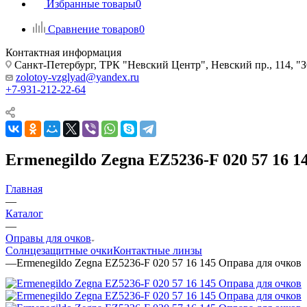
Избранные товары
0
Сравнение товаров
0
Контактная информация
Санкт-Петербург, ТРК "Невский Центр", Невский пр., 114
zolotoy-vzglyad@yandex.ru
+7-931-212-22-64
Ermenegildo Zegna EZ5236-F 020 57 16 1
Главная
—
Каталог
—
Оправы для очков
Солнцезащитные очки
Контактные линзы
—
Ermenegildo Zegna EZ5236-F 020 57 16 145 Оправа для очков