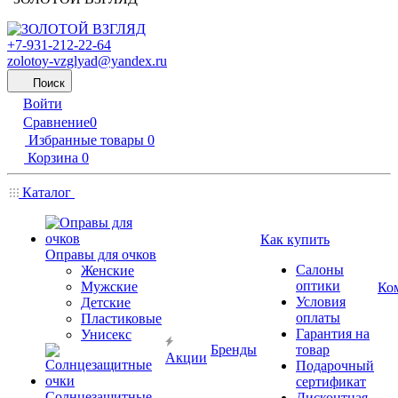
+7-931-212-22-64
zolotoy-vzglyad@yandex.ru
Поиск
Войти
Сравнение
0
Избранные товары
0
Корзина
0
Каталог
Как купить
Оправы для очков
Салоны
Женские
оптики
Мужские
Ко
Условия
Детские
оплаты
Пластиковые
Гарантия на
Унисекс
Бренды
товар
Акции
Подарочный
сертификат
Солнцезащитные
Дисконтная