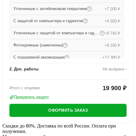
Утонченные с антибликовым покрытием
+7 200 ₽
?
С защитой от компьютера и гаджетов
+4 500 ₽
?
Утонченные с защитой от компьютера и гаджетов
+8 740 ₽
?
Фотохромные (хамелеоны)
+8 100 ₽
?
С поддержкой аккомодации
+12 380 ₽
?
2. Доп. работы
Не выбрано ›
Прогрессивные
+15 680 ₽
?
Работа по изготовлению
+1 000 ₽
Утонченные прогрессивные
+19 000 ₽
?
19 900 ₽
Итого с опциями
Офисные
+9 080 ₽
?
Прикрепить рецепт
ОФОРМИТЬ ЗАКАЗ
Скидки до 80%. Доставка по всей России. Оплата при
получении.