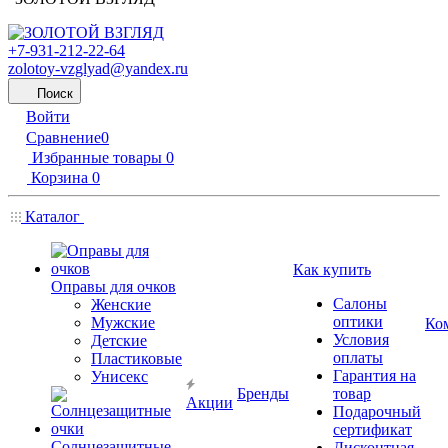
+7-931-212-22-64
zolotoy-vzglyad@yandex.ru
Поиск
Войти
Сравнение
0
Избранные товары
0
Корзина
0
Каталог
Как купить
Оправы для очков
Салоны
Женские
оптики
Мужские
Ко
Условия
Детские
оплаты
Пластиковые
Гарантия на
Унисекс
Бренды
товар
Акции
Подарочный
сертификат
Солнцезащитные
Дисконтная