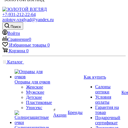
+7-931-212-22-64
zolotoy-vzglyad@yandex.ru
Поиск
Войти
Сравнение
0
Избранные товары
0
Корзина
0
Каталог
Как купить
Оправы для очков
Салоны
Женские
оптики
Мужские
Ко
Условия
Детские
оплаты
Пластиковые
Гарантия на
Унисекс
Бренды
товар
Акции
Подарочный
сертификат
Солнцезащитные
Дисконтная