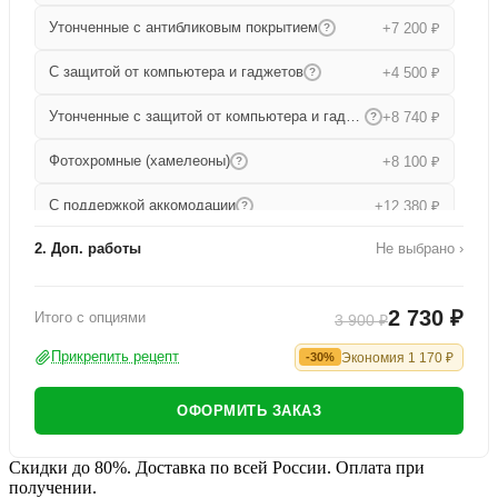
Утонченные с антибликовым покрытием
+7 200 ₽
?
С защитой от компьютера и гаджетов
+4 500 ₽
?
Утонченные с защитой от компьютера и гаджетов
+8 740 ₽
?
Фотохромные (хамелеоны)
+8 100 ₽
?
С поддержкой аккомодации
+12 380 ₽
?
2. Доп. работы
Не выбрано ›
Прогрессивные
+15 680 ₽
?
Работа по изготовлению
+1 000 ₽
Утонченные прогрессивные
+19 000 ₽
?
2 730 ₽
Итого с опциями
3 900 ₽
Офисные
+9 080 ₽
?
Прикрепить рецепт
Экономия
1 170
₽
-30%
ОФОРМИТЬ ЗАКАЗ
Скидки до 80%. Доставка по всей России. Оплата при
получении.