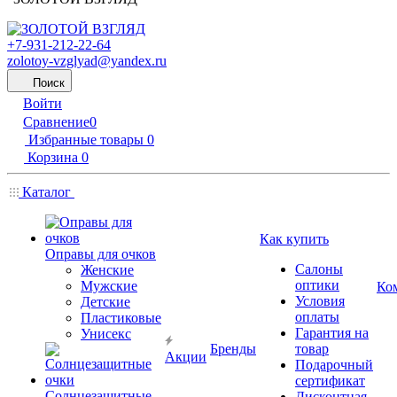
+7-931-212-22-64
zolotoy-vzglyad@yandex.ru
Поиск
Войти
Сравнение
0
Избранные товары
0
Корзина
0
Каталог
Как купить
Оправы для очков
Салоны
Женские
оптики
Мужские
Ко
Условия
Детские
оплаты
Пластиковые
Гарантия на
Унисекс
Бренды
товар
Акции
Подарочный
сертификат
Солнцезащитные
Дисконтная