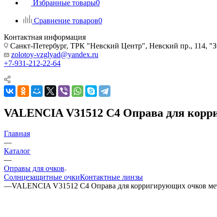
Избранные товары
0
Сравнение товаров
0
Контактная информация
Санкт-Петербург, ТРК "Невский Центр", Невский пр., 114
zolotoy-vzglyad@yandex.ru
+7-931-212-22-64
VALENCIA V31512 C4 Оправа для корр
Главная
—
Каталог
—
Оправы для очков
Солнцезащитные очки
Контактные линзы
—
VALENCIA V31512 C4 Оправа для корригирующих очков ме