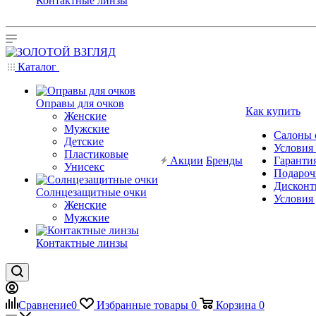
Контактные линзы
Каталог
Оправы для очков
Как купить
Женские
Мужские
Салоны 
Детские
Условия
Пластиковые
Акции
Бренды
Гарантия
Унисекс
Подароч
Дисконт
Солнцезащитные очки
Условия
Женские
Мужские
Контактные линзы
Сравнение
0
Избранные товары
0
Корзина
0