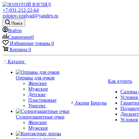
+7-931-212-22-64
zolotoy-vzglyad@yandex.ru
Поиск
Войти
Сравнение
0
Избранные товары
0
Корзина
0
Каталог
Оправы для очков
Как купить
Женские
Мужские
Салоны 
Детские
Условия
Пластиковые
Акции
Бренды
Гарантия
Унисекс
Подароч
Дисконт
Солнцезащитные очки
Условия
Женские
Мужские