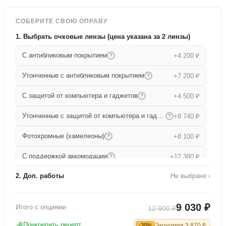
СОБЕРИТЕ СВОЮ ОПРАВУ
1. Выбрать очковые линзы (цена указана за 2 линзы)
С антибликовым покрытием
+4 200 ₽
?
Утонченные с антибликовым покрытием
+7 200 ₽
?
С защитой от компьютера и гаджетов
+4 500 ₽
?
Утонченные с защитой от компьютера и гаджетов
+8 740 ₽
?
Фотохромные (хамелеоны)
+8 100 ₽
?
С поддержкой аккомодации
+12 380 ₽
?
2. Доп. работы
Не выбрано ›
Прогрессивные
+15 680 ₽
?
Работа по изготовлению
+1 000 ₽
Утонченные прогрессивные
+19 000 ₽
?
9 030 ₽
Итого с опциями
12 900 ₽
Офисные
+9 080 ₽
?
Прикрепить рецепт
Экономия
3 870
₽
-30%