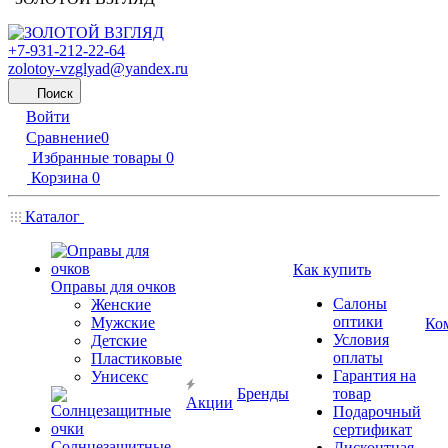
+7-931-212-22-64
zolotoy-vzglyad@yandex.ru
Поиск
Войти
Сравнение
0
Избранные товары
0
Корзина
0
Каталог
Как купить
Оправы для очков
Салоны
Женские
оптики
Мужские
Ко
Условия
Детские
оплаты
Пластиковые
Гарантия на
Унисекс
Бренды
товар
Акции
Подарочный
сертификат
Солнцезащитные
Дисконтная