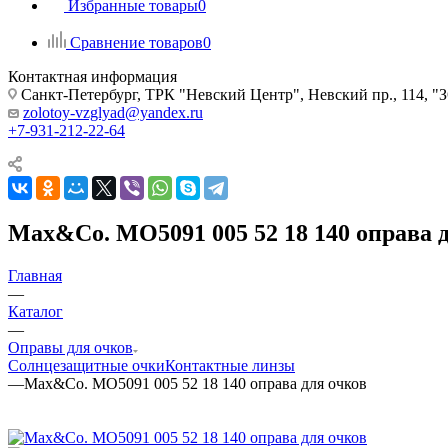
Избранные товары
0
Сравнение товаров
0
Контактная информация
Санкт-Петербург, ТРК "Невский Центр", Невский пр., 114
zolotoy-vzglyad@yandex.ru
+7-931-212-22-64
Max&Co. MO5091 005 52 18 140 оправа 
Главная
—
Каталог
—
Оправы для очков
Солнцезащитные очки
Контактные линзы
—
Max&Co. MO5091 005 52 18 140 оправа для очков