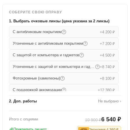
СОБЕРИТЕ СВОЮ ОПРАВУ
1. Выбрать очковые линзы (цена указана за 2 линзы)
С антибликовым покрытием
+4 200 ₽
?
Утонченные с антибликовым покрытием
+7 200 ₽
?
С защитой от компьютера и гаджетов
+4 500 ₽
?
Утонченные с защитой от компьютера и гаджетов
+8 740 ₽
?
Фотохромные (хамелеоны)
+8 100 ₽
?
С поддержкой аккомодации
+12 380 ₽
?
2. Доп. работы
Не выбрано ›
Прогрессивные
+15 680 ₽
?
Работа по изготовлению
+1 000 ₽
Утонченные прогрессивные
+19 000 ₽
?
6 540 ₽
Итого с опциями
10 900 ₽
Офисные
+9 080 ₽
?
Прикрепить рецепт
Экономия
4 360
₽
-40%