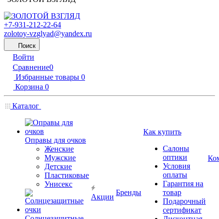
+7-931-212-22-64
zolotoy-vzglyad@yandex.ru
Поиск
Войти
Сравнение
0
Избранные товары
0
Корзина
0
Каталог
Как купить
Оправы для очков
Салоны
Женские
оптики
Мужские
Ко
Условия
Детские
оплаты
Пластиковые
Гарантия на
Унисекс
Бренды
товар
Акции
Подарочный
сертификат
Солнцезащитные
Дисконтная