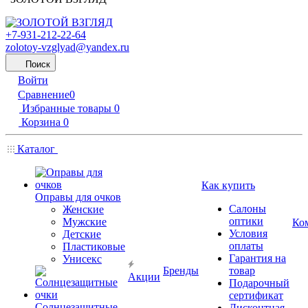
+7-931-212-22-64
zolotoy-vzglyad@yandex.ru
Поиск
Войти
Сравнение
0
Избранные товары
0
Корзина
0
Каталог
Как купить
Оправы для очков
Салоны
Женские
оптики
Мужские
Ко
Условия
Детские
оплаты
Пластиковые
Гарантия на
Унисекс
Бренды
товар
Акции
Подарочный
сертификат
Солнцезащитные
Дисконтная