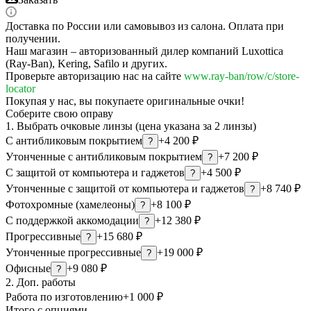
Доставка по России или самовывоз из салона. Оплата при
получении.
Наш магазин – авторизованный дилер компаний Luxottica
(Ray-Ban), Kering, Safilo и других.
Проверьте авторизацию нас на сайте
www.ray-ban/row/c/store-
locator
Покупая у нас, вы покупаете оригинальные очки!
Соберите свою оправу
1. Выбрать очковые линзы (цена указана за 2 линзы)
С антибликовым покрытием
+4 200 ₽
?
Утонченные с антибликовым покрытием
+7 200 ₽
?
С защитой от компьютера и гаджетов
+4 500 ₽
?
Утонченные с защитой от компьютера и гаджетов
+8 740 ₽
?
Фотохромные (хамелеоны)
+8 100 ₽
?
С поддержкой аккомодации
+12 380 ₽
?
Прогрессивные
+15 680 ₽
?
Утонченные прогрессивные
+19 000 ₽
?
Офисные
+9 080 ₽
?
2. Доп. работы
Работа по изготовлению
+1 000 ₽
Итого с опциями