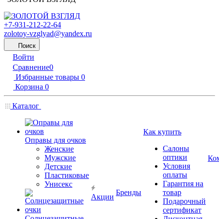
+7-931-212-22-64
zolotoy-vzglyad@yandex.ru
Поиск
Войти
Сравнение
0
Избранные товары
0
Корзина
0
Каталог
Как купить
Оправы для очков
Салоны
Женские
оптики
Мужские
Ко
Условия
Детские
оплаты
Пластиковые
Гарантия на
Унисекс
Бренды
товар
Акции
Подарочный
сертификат
Солнцезащитные
Дисконтная