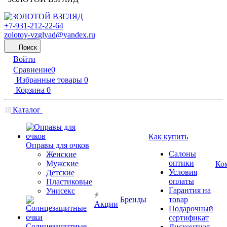
+7-931-212-22-64
zolotoy-vzglyad@yandex.ru
Поиск
Войти
Сравнение
0
Избранные товары
0
Корзина
0
Каталог
Как купить
Оправы для очков
Салоны
Женские
оптики
Мужские
Ко
Условия
Детские
оплаты
Пластиковые
Гарантия на
Унисекс
Бренды
товар
Акции
Подарочный
сертификат
Солнцезащитные
Дисконтная