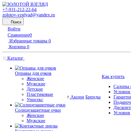
+7-931-212-22-64
zolotoy-vzglyad@yandex.ru
Поиск
Войти
Сравнение
0
Избранные товары
0
Корзина
0
Каталог
Оправы для очков
Как купить
Женские
Мужские
Салоны 
Детские
Условия
Пластиковые
Акции
Бренды
Гарантия
Унисекс
Подароч
Дисконт
Солнцезащитные очки
Условия
Женские
Мужские