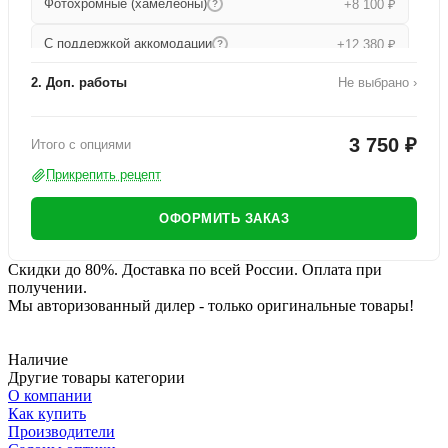
Фотохромные (хамелеоны)
+8 100 ₽
?
С поддержкой аккомодации
+12 380 ₽
?
2. Доп. работы
Не выбрано ›
Прогрессивные
+15 680 ₽
?
Работа по изготовлению
+1 000 ₽
Утонченные прогрессивные
+19 000 ₽
?
3 750 ₽
Итого с опциями
Офисные
+9 080 ₽
?
Прикрепить рецепт
ОФОРМИТЬ ЗАКАЗ
Скидки до 80%. Доставка по всей России. Оплата при
получении.
Мы авторизованный дилер - только оригинальные товары!
Наличие
Другие товары категории
О компании
Как купить
Производители