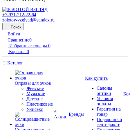
+7-931-212-22-64
zolotoy-vzglyad@yandex.ru
Поиск
Войти
Сравнение
0
Избранные товары
0
Корзина
0
Каталог
Как купить
Оправы для очков
Салоны
Женские
оптики
Мужские
Ко
Условия
Детские
оплаты
Пластиковые
Гарантия на
Унисекс
Бренды
товар
Акции
Подарочный
сертификат
Солнцезащитные
Дисконтная