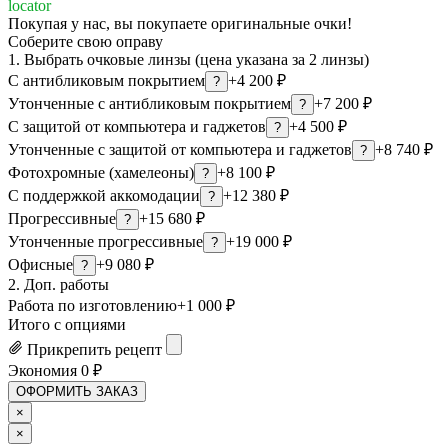
locator
Покупая у нас, вы покупаете оригинальные очки!
Соберите свою оправу
1. Выбрать очковые линзы (цена указана за 2 линзы)
С антибликовым покрытием
+4 200 ₽
?
Утонченные с антибликовым покрытием
+7 200 ₽
?
С защитой от компьютера и гаджетов
+4 500 ₽
?
Утонченные с защитой от компьютера и гаджетов
+8 740 ₽
?
Фотохромные (хамелеоны)
+8 100 ₽
?
С поддержкой аккомодации
+12 380 ₽
?
Прогрессивные
+15 680 ₽
?
Утонченные прогрессивные
+19 000 ₽
?
Офисные
+9 080 ₽
?
2. Доп. работы
Работа по изготовлению
+1 000 ₽
Итого с опциями
Прикрепить рецепт
Экономия
0
₽
ОФОРМИТЬ ЗАКАЗ
×
×