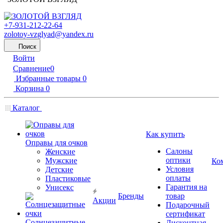
+7-931-212-22-64
zolotoy-vzglyad@yandex.ru
Поиск
Войти
Сравнение
0
Избранные товары
0
Корзина
0
Каталог
Как купить
Оправы для очков
Салоны
Женские
оптики
Мужские
Ко
Условия
Детские
оплаты
Пластиковые
Гарантия на
Унисекс
Бренды
товар
Акции
Подарочный
сертификат
Солнцезащитные
Дисконтная