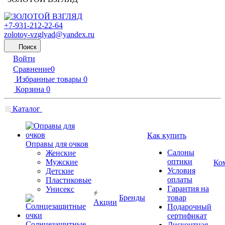
+7-931-212-22-64
zolotoy-vzglyad@yandex.ru
Поиск
Войти
Сравнение
0
Избранные товары
0
Корзина
0
Каталог
Как купить
Оправы для очков
Салоны
Женские
оптики
Мужские
Ко
Условия
Детские
оплаты
Пластиковые
Гарантия на
Унисекс
Бренды
товар
Акции
Подарочный
сертификат
Солнцезащитные
Дисконтная