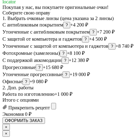
locator
Покупая у нас, вы покупаете оригинальные очки!
Соберите свою оправу
1. Выбрать очковые линзы (цена указана за 2 линзы)
С антибликовым покрытием
+4 200 ₽
?
Утонченные с антибликовым покрытием
+7 200 ₽
?
С защитой от компьютера и гаджетов
+4 500 ₽
?
Утонченные с защитой от компьютера и гаджетов
+8 740 ₽
?
Фотохромные (хамелеоны)
+8 100 ₽
?
С поддержкой аккомодации
+12 380 ₽
?
Прогрессивные
+15 680 ₽
?
Утонченные прогрессивные
+19 000 ₽
?
Офисные
+9 080 ₽
?
2. Доп. работы
Работа по изготовлению
+1 000 ₽
Итого с опциями
Прикрепить рецепт
Экономия
0
₽
ОФОРМИТЬ ЗАКАЗ
×
×