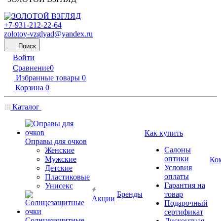
+7-931-212-22-64
zolotoy-vzglyad@yandex.ru
Поиск
Войти
Сравнение
0
Избранные товары
0
Корзина
0
Каталог
Как купить
Оправы для очков
Салоны
Женские
оптики
Мужские
Ко
Условия
Детские
оплаты
Пластиковые
Гарантия на
Унисекс
Бренды
товар
Акции
Подарочный
сертификат
Солнцезащитные
Дисконтная