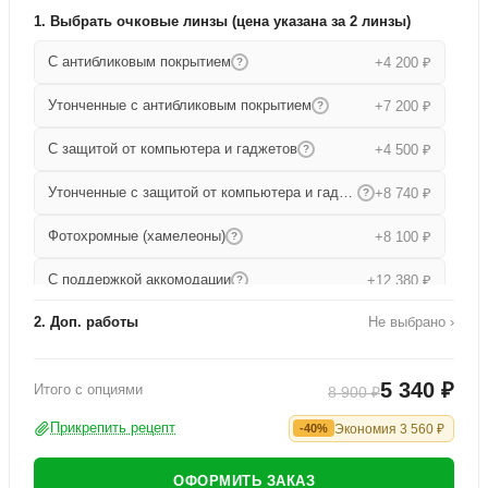
1. Выбрать очковые линзы (цена указана за 2 линзы)
С антибликовым покрытием
+4 200 ₽
?
Утонченные с антибликовым покрытием
+7 200 ₽
?
С защитой от компьютера и гаджетов
+4 500 ₽
?
Утонченные с защитой от компьютера и гаджетов
+8 740 ₽
?
Фотохромные (хамелеоны)
+8 100 ₽
?
С поддержкой аккомодации
+12 380 ₽
?
2. Доп. работы
Не выбрано ›
Прогрессивные
+15 680 ₽
?
Работа по изготовлению
+1 000 ₽
Утонченные прогрессивные
+19 000 ₽
?
5 340 ₽
Итого с опциями
8 900 ₽
Офисные
+9 080 ₽
?
Прикрепить рецепт
Экономия
3 560
₽
-40%
ОФОРМИТЬ ЗАКАЗ