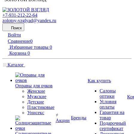
+7-931-212-22-64
zolotoy-vzglyad@yandex.ru
Поиск
Войти
Сравнение
0
Избранные товары
0
Корзина
0
Каталог
Как купить
Оправы для очков
Салоны
Женские
оптики
Мужские
Ко
Условия
Детские
оплаты
Пластиковые
Гарантия на
Унисекс
Бренды
товар
Акции
Подарочный
сертификат
Солнцезащитные
Дисконтная