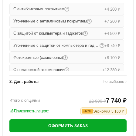
С антибликовым покрытием
+4 200 ₽
?
Утонченные с антибликовым покрытием
+7 200 ₽
?
С защитой от компьютера и гаджетов
+4 500 ₽
?
Утонченные с защитой от компьютера и гаджетов
+8 740 ₽
?
Фотохромные (хамелеоны)
+8 100 ₽
?
С поддержкой аккомодации
+12 380 ₽
?
2. Доп. работы
Не выбрано ›
Прогрессивные
+15 680 ₽
?
Работа по изготовлению
+1 000 ₽
Утонченные прогрессивные
+19 000 ₽
?
7 740 ₽
Итого с опциями
12 900 ₽
Офисные
+9 080 ₽
?
Прикрепить рецепт
Экономия
5 160
₽
-40%
ОФОРМИТЬ ЗАКАЗ