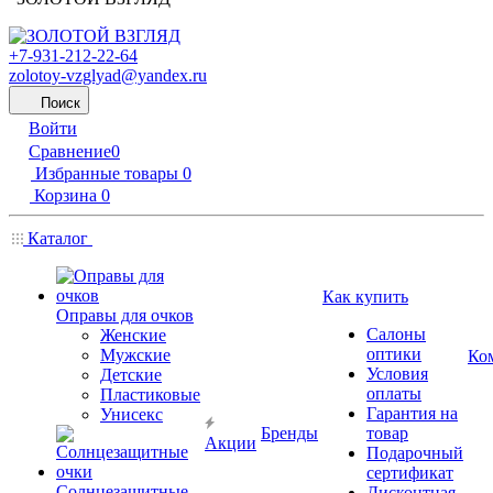
+7-931-212-22-64
zolotoy-vzglyad@yandex.ru
Поиск
Войти
Сравнение
0
Избранные товары
0
Корзина
0
Каталог
Как купить
Оправы для очков
Салоны
Женские
оптики
Мужские
Ко
Условия
Детские
оплаты
Пластиковые
Гарантия на
Унисекс
Бренды
товар
Акции
Подарочный
сертификат
Солнцезащитные
Дисконтная