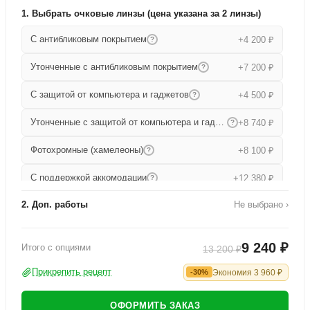
1. Выбрать очковые линзы (цена указана за 2 линзы)
С антибликовым покрытием
+4 200 ₽
?
Утонченные с антибликовым покрытием
+7 200 ₽
?
С защитой от компьютера и гаджетов
+4 500 ₽
?
Утонченные с защитой от компьютера и гаджетов
+8 740 ₽
?
Фотохромные (хамелеоны)
+8 100 ₽
?
С поддержкой аккомодации
+12 380 ₽
?
2. Доп. работы
Не выбрано ›
Прогрессивные
+15 680 ₽
?
Работа по изготовлению
+1 000 ₽
Утонченные прогрессивные
+19 000 ₽
?
9 240 ₽
Итого с опциями
13 200 ₽
Офисные
+9 080 ₽
?
Прикрепить рецепт
Экономия
3 960
₽
-30%
ОФОРМИТЬ ЗАКАЗ