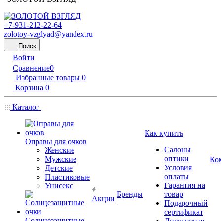
+7-931-212-22-64
zolotoy-vzglyad@yandex.ru
Поиск
Войти
Сравнение
0
Избранные товары
0
Корзина
0
Каталог
Как купить
Оправы для очков
Салоны
Женские
оптики
Мужские
Ко
Условия
Детские
оплаты
Пластиковые
Гарантия на
Унисекс
Бренды
товар
Акции
Подарочный
сертификат
Солнцезащитные
Дисконтная