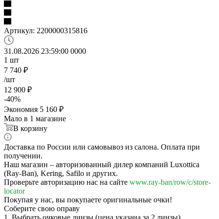
Артикул:
2200000315816
31.08.2026 23:59:00
0
0
0
0
1
шт
7 740
₽
/шт
12 900
₽
-
40
%
Экономия
5 160
₽
Мало
в 1 магазине
В корзину
Доставка по России или самовывоз из салона. Оплата при
получении.
Наш магазин – авторизованный дилер компаний Luxottica
(Ray-Ban), Kering, Safilo и других.
Проверьте авторизацию нас на сайте
www.ray-ban/row/c/store-
locator
Покупая у нас, вы покупаете оригинальные очки!
Соберите свою оправу
1. Выбрать очковые линзы (цена указана за 2 линзы)