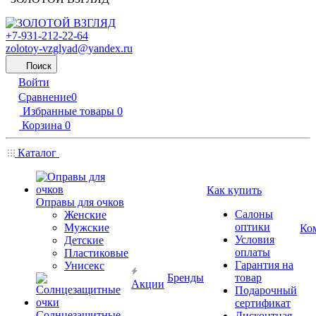
+7-931-212-22-64
zolotoy-vzglyad@yandex.ru
Поиск
Войти
Сравнение
0
Избранные товары
0
Корзина
0
Каталог
Как купить
Оправы для очков
Салоны
Женские
оптики
Мужские
Ко
Условия
Детские
оплаты
Пластиковые
Гарантия на
Унисекс
Бренды
товар
Акции
Подарочный
сертификат
Солнцезащитные
Дисконтная