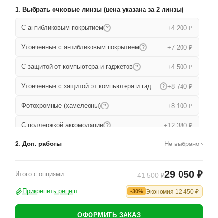
1. Выбрать очковые линзы (цена указана за 2 линзы)
С антибликовым покрытием
+4 200 ₽
?
Утонченные с антибликовым покрытием
+7 200 ₽
?
С защитой от компьютера и гаджетов
+4 500 ₽
?
Утонченные с защитой от компьютера и гаджетов
+8 740 ₽
?
Фотохромные (хамелеоны)
+8 100 ₽
?
С поддержкой аккомодации
+12 380 ₽
?
2. Доп. работы
Не выбрано ›
Прогрессивные
+15 680 ₽
?
Работа по изготовлению
+1 000 ₽
Утонченные прогрессивные
+19 000 ₽
?
29 050 ₽
Итого с опциями
41 500 ₽
Офисные
+9 080 ₽
?
Прикрепить рецепт
Экономия
12 450
₽
-30%
ОФОРМИТЬ ЗАКАЗ