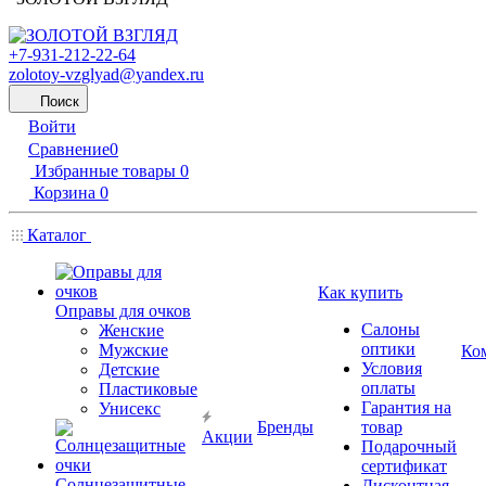
+7-931-212-22-64
zolotoy-vzglyad@yandex.ru
Поиск
Войти
Сравнение
0
Избранные товары
0
Корзина
0
Каталог
Как купить
Оправы для очков
Салоны
Женские
оптики
Мужские
Ко
Условия
Детские
оплаты
Пластиковые
Гарантия на
Унисекс
Бренды
товар
Акции
Подарочный
сертификат
Солнцезащитные
Дисконтная