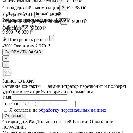
Фотохромные (хамелеоны)
+8 100 ₽
?
С поддержкой аккомодации
+12 380 ₽
?
2. Доп. работы
Не выбрано ›
Прогрессивные
+15 680 ₽
?
Работа по изготовлению
+1 000 ₽
Утонченные прогрессивные
+19 000 ₽
?
Итого с опциями
Офисные
+9 080 ₽
?
9 900 ₽
6 930 ₽
Прикрепить рецепт
-30%
Экономия
2 970
₽
ОФОРМИТЬ ЗАКАЗ
×
×
Запись ко врачу
Оставьте контакты — администратор перезвонит и подберёт
удобное время приёма у врача-офтальмолога.
Имя
Телефон
Я согласен на
обработку персональных данных
Отправить
Скидки до 80%. Доставка по всей России. Оплата при
получении.
Мы авторизованный дилер - только оригинальные товары!