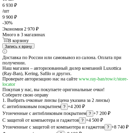
6 930
₽
/шт
9 900
₽
-
30
%
Экономия
2 970
₽
Много
в 3 магазинах
В корзину
Запись к врачу
Доставка по России или самовывоз из салона. Оплата при
получении.
Наш магазин – авторизованный дилер компаний Luxottica
(Ray-Ban), Kering, Safilo и других.
Проверьте авторизацию нас на сайте
www.ray-ban/row/c/store-
locator
Покупая у нас, вы покупаете оригинальные очки!
Соберите свою оправу
1. Выбрать очковые линзы (цена указана за 2 линзы)
С антибликовым покрытием
+4 200 ₽
?
Утонченные с антибликовым покрытием
+7 200 ₽
?
С защитой от компьютера и гаджетов
+4 500 ₽
?
Утонченные с защитой от компьютера и гаджетов
+8 740 ₽
?