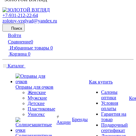
+7-931-212-22-64
zolotoy-vzglyad@yandex.ru
Поиск
Войти
Сравнение
0
Избранные товары
0
Корзина
0
Каталог
Как купить
Оправы для очков
Салоны
Женские
оптики
Мужские
Ко
Условия
Детские
оплаты
Пластиковые
Гарантия на
Унисекс
Бренды
товар
Акции
Подарочный
сертификат
Солнцезащитные
Дисконтная