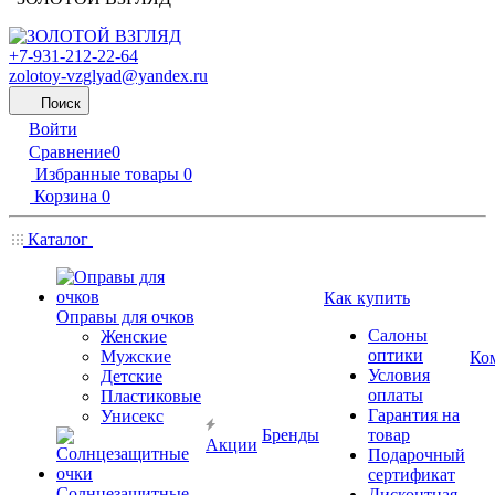
+7-931-212-22-64
zolotoy-vzglyad@yandex.ru
Поиск
Войти
Сравнение
0
Избранные товары
0
Корзина
0
Каталог
Как купить
Оправы для очков
Салоны
Женские
оптики
Мужские
Ко
Условия
Детские
оплаты
Пластиковые
Гарантия на
Унисекс
Бренды
товар
Акции
Подарочный
сертификат
Солнцезащитные
Дисконтная