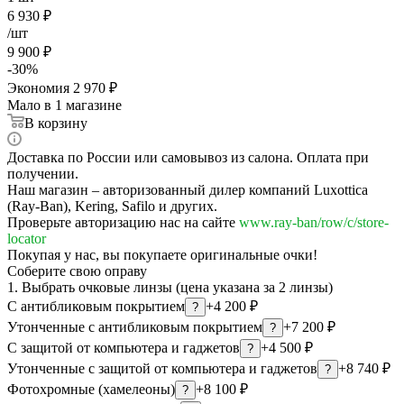
6 930
₽
/шт
9 900
₽
-
30
%
Экономия
2 970
₽
Мало
в 1 магазине
В корзину
Доставка по России или самовывоз из салона. Оплата при
получении.
Наш магазин – авторизованный дилер компаний Luxottica
(Ray-Ban), Kering, Safilo и других.
Проверьте авторизацию нас на сайте
www.ray-ban/row/c/store-
locator
Покупая у нас, вы покупаете оригинальные очки!
Соберите свою оправу
1. Выбрать очковые линзы (цена указана за 2 линзы)
С антибликовым покрытием
+4 200 ₽
?
Утонченные с антибликовым покрытием
+7 200 ₽
?
С защитой от компьютера и гаджетов
+4 500 ₽
?
Утонченные с защитой от компьютера и гаджетов
+8 740 ₽
?
Фотохромные (хамелеоны)
+8 100 ₽
?