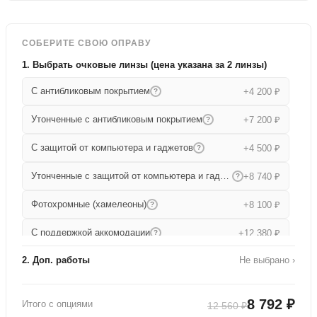
СОБЕРИТЕ СВОЮ ОПРАВУ
1. Выбрать очковые линзы (цена указана за 2 линзы)
С антибликовым покрытием
+4 200 ₽
?
Утонченные с антибликовым покрытием
+7 200 ₽
?
С защитой от компьютера и гаджетов
+4 500 ₽
?
Утонченные с защитой от компьютера и гаджетов
+8 740 ₽
?
Фотохромные (хамелеоны)
+8 100 ₽
?
С поддержкой аккомодации
+12 380 ₽
?
2. Доп. работы
Не выбрано ›
Прогрессивные
+15 680 ₽
?
Работа по изготовлению
+1 000 ₽
Утонченные прогрессивные
+19 000 ₽
?
8 792 ₽
Итого с опциями
12 560 ₽