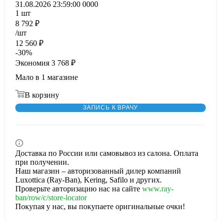
31.08.2026 23:59:00
0
0
0
0
1
шт
8 792
₽
/шт
12 560
₽
-
30
%
Экономия
3 768
₽
Мало
в 1 магазине
В корзину
ЗАПИСЬ К ВРАЧУ
Доставка по России или самовывоз из салона. Оплата
при получении.
Наш магазин – авторизованный дилер компаний
Luxottica (Ray-Ban), Kering, Safilo и других.
Проверьте авторизацию нас на сайте
www.ray-
ban/row/c/store-locator
Покупая у нас, вы покупаете оригинальные очки!