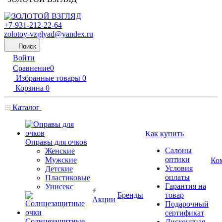
+7-931-212-22-64
zolotoy-vzglyad@yandex.ru
Поиск
Войти
Сравнение
0
Избранные товары
0
Корзина
0
Каталог
Как купить
Оправы для очков
Салоны
Женские
оптики
Мужские
Ко
Условия
Детские
оплаты
Пластиковые
Гарантия на
Унисекс
Бренды
товар
Акции
Подарочный
сертификат
Солнцезащитные
Дисконтная