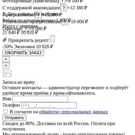
Фотохромные (хамелеоны)
+8 100 ₽
?
С поддержкой аккомодации
+12 380 ₽
?
2. Доп. работы
Не выбрано ›
Прогрессивные
+15 680 ₽
?
Работа по изготовлению
+1 000 ₽
Утонченные прогрессивные
+19 000 ₽
?
Итого с опциями
Офисные
+9 080 ₽
?
21 840 ₽
10 920 ₽
Прикрепить рецепт
-50%
Экономия
10 920
₽
ОФОРМИТЬ ЗАКАЗ
×
×
Запись ко врачу
Оставьте контакты — администратор перезвонит и подберёт
удобное время приёма у врача-офтальмолога.
Имя
Телефон
Я согласен на
обработку персональных данных
Отправить
Скидки до 80%. Доставка по всей России. Оплата при
получении.
Мы авторизованный дилер - только оригинальные товары!