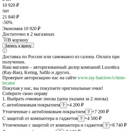
10 920
₽
/шт
21 840
₽
-
50
%
Экономия
10 920
₽
Достаточно
в 2 магазинах
В корзину
Запись к врачу
Доставка по России или самовывоз из салона. Оплата при
получении.
Наш магазин – авторизованный дилер компаний Luxottica
(Ray-Ban), Kering, Safilo и других.
Проверьте авторизацию нас на сайте
www.ray-ban/row/c/store-
locator
Покупая у нас, вы покупаете оригинальные очки!
Соберите свою оправу
1. Выбрать очковые линзы (цена указана за 2 линзы)
С антибликовым покрытием
+4 200 ₽
?
Утонченные с антибликовым покрытием
+7 200 ₽
?
С защитой от компьютера и гаджетов
+4 500 ₽
?
Утонченные с защитой от компьютера и гаджетов
+8 740 ₽
?