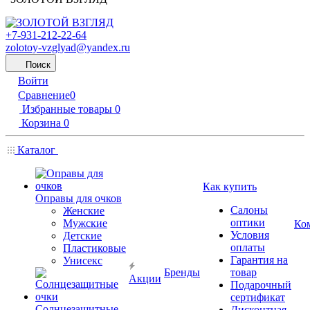
+7-931-212-22-64
zolotoy-vzglyad@yandex.ru
Поиск
Войти
Сравнение
0
Избранные товары
0
Корзина
0
Каталог
Как купить
Оправы для очков
Салоны
Женские
оптики
Мужские
Ко
Условия
Детские
оплаты
Пластиковые
Гарантия на
Унисекс
Бренды
товар
Акции
Подарочный
сертификат
Солнцезащитные
Дисконтная