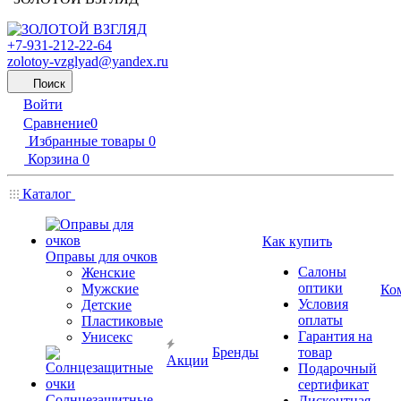
+7-931-212-22-64
zolotoy-vzglyad@yandex.ru
Поиск
Войти
Сравнение
0
Избранные товары
0
Корзина
0
Каталог
Как купить
Оправы для очков
Салоны
Женские
оптики
Мужские
Ко
Условия
Детские
оплаты
Пластиковые
Гарантия на
Унисекс
Бренды
товар
Акции
Подарочный
сертификат
Солнцезащитные
Дисконтная