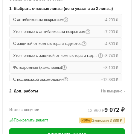
1. Выбрать очковые линзы (цена указана за 2 линзы)
С антибликовым покрытием
+4 200 ₽
?
Утонченные с антибликовым покрытием
+7 200 ₽
?
С защитой от компьютера и гаджетов
+4 500 ₽
?
Утонченные с защитой от компьютера и гаджетов
+8 740 ₽
?
Фотохромные (хамелеоны)
+8 100 ₽
?
С поддержкой аккомодации
+12 380 ₽
?
2. Доп. работы
Не выбрано ›
Прогрессивные
+15 680 ₽
?
Работа по изготовлению
+1 000 ₽
Утонченные прогрессивные
+19 000 ₽
?
9 072 ₽
Итого с опциями
12 960 ₽
Офисные
+9 080 ₽
?
Прикрепить рецепт
Экономия
3 888
₽
-30%